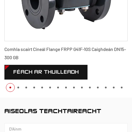
Comhla scairt Cineál Flange FRPP G41F-10S Caighdeán DN15-
300 GB
FÉACH AR THUILLEADH
AISEOLAS TEACHTAIREACHT