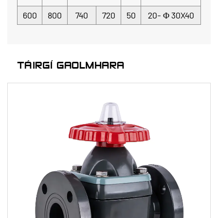
600
800
740
720
50
20-
Φ
30X40
TÁIRGÍ GAOLMHARA