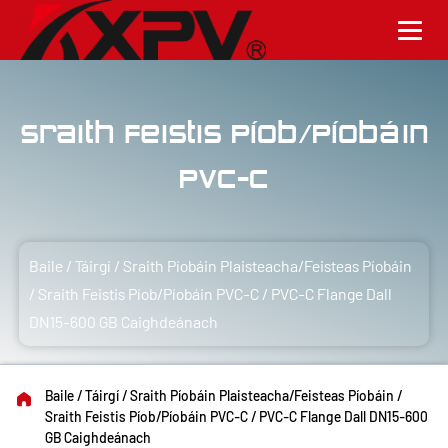
Sraith Feistis Píob/Píobáin
PVC-C
Baile
/
Táirgí
/
Sraith Píobáin Plaisteacha/Feisteas Píobáin
/
Sraith Feistis Píob/Píobáin PVC-C
/
PVC-C Flange Dall
DN15-600 GB Caighdeánach
Baile
/
Táirgí
/
Sraith Píobáin Plaisteacha/Feisteas Píobáin
/
Sraith Feistis Píob/Píobáin PVC-C
/
PVC-C Flange Dall DN15-600
GB Caighdeánach