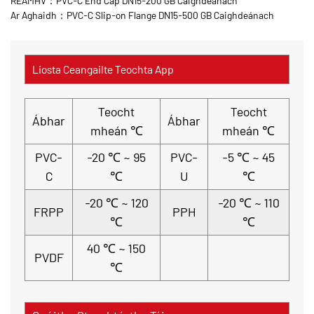
RÉAMHV：PVC-C End Cap DN15-200 GB Caighdeánach
Ar Aghaidh：PVC-C Slip-on Flange DN15-500 GB Caighdeánach
Liosta Ceangailte Teochta App
Teocht
Teocht
Ábhar
Ábhar
mheán ℃
mheán ℃
PVC-
-20 ℃ ~ 95
PVC-
-5 ℃ ~ 45
C
℃
U
℃
-20 ℃ ~ 120
-20 ℃ ~ 110
FRPP
PPH
℃
℃
40 ℃ ~ 150
PVDF
℃