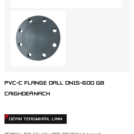
PVC-C FLANGE DALL DN15-600 GB
CAIGHDEÁNACH
DÉAN TEAGMHÁIL LINN