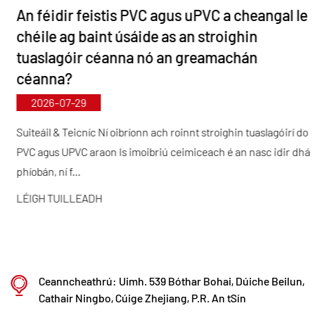
An féidir feistis PVC agus uPVC a cheangal le
Agus é á threorú ag an bprionsabal “Teicneolaíocht-
chéile ag baint úsáide as an stroighin
tiomáinte, Ag Coinneáil Luas leis an Aimsir”,
tuaslagóir céanna nó an greamachán
leithdháileann Kaixin beagnach RMB 10 milliún in
céanna?
aghaidh na bliana ar T&F. Cinnteoimid cáilíocht
2026-07-29
táirgí níos fearr trí dhéantúsaíocht chaighdeánaithe
uathoibrithe agus trí fhoinsiú dian amhábhar
Suiteáil & Teicníc Ní oibríonn ach roinnt stroighin tuaslagóirí do
PVC agus UPVC araon Is imoibriú ceimiceach é an nasc idir dhá
allmhairithe. Ar aon dul lenár straitéis forbartha
phíobán, ní f...
idirnáisiúnta, déanaimid monatóireacht leanúnach
LÉIGH TUILLEADH
ar threochtaí an mhargaidh dhomhanda agus
úsáidimid bealaí digiteacha chun táirgí
ardchaighdeáin “Déanta sa tSín” a thabhairt do
chustaiméirí ar fud an domhain.
Ceanncheathrú: Uimh. 539 Bóthar Bohai, Dúiche Beilun,
Ningbo • Bunáit T&F & Táirgeadh Fenghua
Cathair Ningbo, Cúige Zhejiang, P.R. An tSín
Le infheistíocht iomlán de RMB 200 milliún, tá