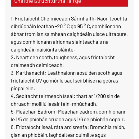
Gnéithe Struchtúrtha Táirge
1. Friotaíocht Cheimiceach Sármhaith: Raon teochta
oibriúcháin leathan -20 ° C go 95 ° C, comhlíonann
ábhar trom ian sa mheán caighdeáin uisce ultrapure,
agus comhlíonann airíonna sláinteachais na
caighdeáin náisiúnta sláinte.
2. Neart den scoth, toughness, agus friotaíocht
creimeadh ceimiceach.
3. Marthanacht: Leathnaíonn aosú den scoth agus
friotaíocht UV go mór le saol seirbhíse na gcóras
píopaí eile.
4. Seoltacht teirmeach íseal: thart ar 1/200 sin de
chruach; moilliú lasair féin-mhúchadh.
5. Meáchan Éadrom: Meáchan éadrom, comhionann
le 1/5 de phíobán cruach agus 1/6 de phíobán copair.
6. Friotaíocht íseal, ráta ard sreafa: Dromchla réidh,
glan an phíobáin, laghdaítear cuimilte agus