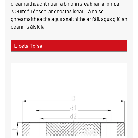
greamaitheacht nuair a bhíonn sreabhán á iompar.
7. Suiteáil éasca, ar chostas íseal: Tá naisc
ghreamaitheacha agus snáithithe ar fáil, agus gliú an
ceann is áisiúla.
Liosta Toise