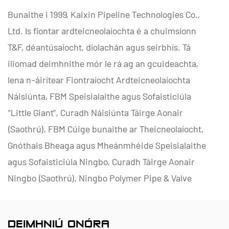
Bunaithe i 1999, Kaixin Pipeline Technologies Co.,
Ltd. Is fiontar ardteicneolaíochta é a chuimsíonn
T&F, déantúsaíocht, díolachán agus seirbhís. Tá
iliomad deimhnithe mór le rá ag an gcuideachta,
lena n-áirítear Fiontraíocht Ardteicneolaíochta
Náisiúnta, FBM Speisialaithe agus Sofaisticiúla
“Little Giant”, Curadh Náisiúnta Táirge Aonair
(Saothrú), FBM Cúige bunaithe ar Theicneolaíocht,
Gnóthais Bheaga agus Mheánmhéide Speisialaithe
agus Sofaisticiúla Ningbo, Curadh Táirge Aonair
Ningbo (Saothrú), Ningbo Polymer Pipe & Valve
Technology T&F Center T&D, Monarcha Bainistíochta
Sonraí Fiontar Cheantair agus Leibhéal 2, Monarcha
DEIMHNIÚ ONÓRA
Bainistíochta Nuálaíochta Fiontraíochta Ceithre