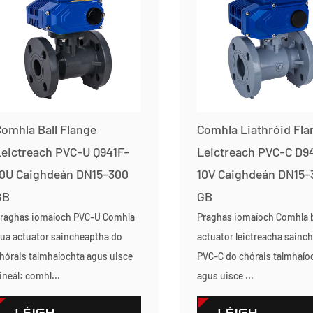
omhla Ball Flange
Comhla Liathróid Fla
eictreach PVC-U Q941F-
Leictreach PVC-C D9
10U Caighdeán DN15-300
10V Caighdeán DN15-
GB
GB
raghas iomaíoch PVC-U Comhla
Praghas iomaíoch Comhla 
ua actuator saincheaptha do
actuator leictreacha sainc
hórais talmhaíochta agus uisce
PVC-C do chórais talmhaío
ineál: comhl...
agus uisce ...