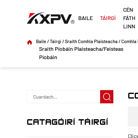
CÉN
BAILE
TÁIRGÍ
FÁTH
LINN
Baile
/
Táirgí
/
Sraith Comhla Plaisteacha
/
Comhla 
Sraith Píobáin Plaisteacha/Feisteas
Píobáin
C
CATAGÓIRÍ TÁIRGÍ
Clic