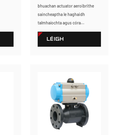
bhuachan actuator aeroibrithe
saincheaptha le haghaidh
.
talmhaíochta agus córa...
LÉIGH
TUILLEADH