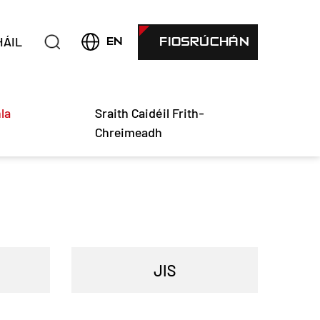
ÁIL
FIOSRÚCHÁN
EN
la
Sraith Caidéil Frith-
Chreimeadh