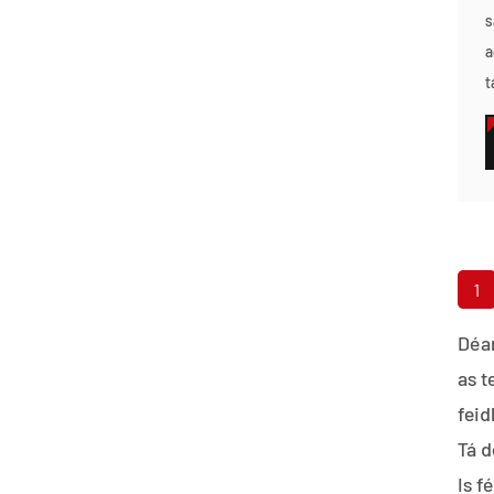
s
a
t
1
Déan
as t
feid
Tá d
Is f