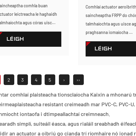
aincheaptha comhla buan
Comhlaí actuator aeroibrit
ctuator leictreacha le haghaidh
saincheaptha FRPP do chó
almhaíochta agus córas uisc...
talmhaíochta agus uisce a
praghsanna iomaíocha ...
LÉIGH
LÉIGH
TUILLEADH
TUILLEADH
2
3
4
5
›
››
tar comhlaí plaisteacha tionsclaíocha Kaixin a mhonarú t
eirmeaplaisteacha resistant creimeadh mar PVC-C, PVC-U,
hmíocht iontaofa i dtimpeallachtaí creimneach.
earadh simplí, suiteáil éasca, agus rialáil sreabhadh éifea
éidir an actuator a oibriú go cianda trí ríomhaire nó ionad 