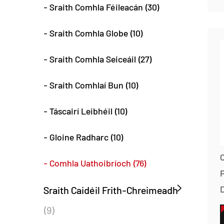
- Sraith Comhla Féileacán (30)
- Sraith Comhla Globe (10)
- Sraith Comhla Seiceáil (27)
- Sraith Comhlaí Bun (10)
- Táscairí Leibhéil (10)
- Gloine Radharc (10)
C
- Comhla Uathoibríoch (76)
Sraith Caidéil Frith-Chreimeadh
(9)