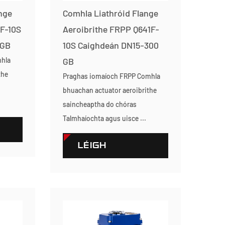
nge
Comhla Liathróid Flange
1F-10S
Aeroibrithe FRPP Q641F-
 GB
10S Caighdeán DN15-300
mhla
GB
the
Praghas iomaíoch FRPP Comhla
bhuachan actuator aeroibrithe
saincheaptha do chóras
Talmhaíochta agus uisce ...
LÉIGH
TUILLEADH