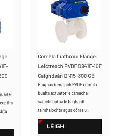
nge
Comhla Liathróid Flange
41F-
Leictreach PVDF D941F-10F
300
Caighdeán DN15-300 GB
Praghas iomaíoch PVDF comhla
buaite actuator leictreacha
buaite
saincheaptha le haghaidh
heaptha
talmhaíochta agus córas u...
chta
LÉIGH