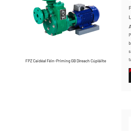
L
P
b
s
t
FPZ Caidéal Féin-Priming GB Díreach Cúpláilte