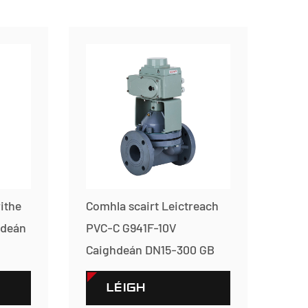
ithe
Comhla scairt Leictreach
hdeán
PVC-C G941F-10V
Caighdeán DN15-300 GB
LÉIGH