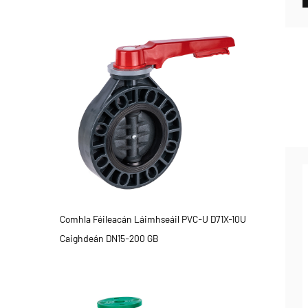
Comhla Féileacán Láimhseáil PVC-U D71X-10U
Caighdeán DN15-200 GB