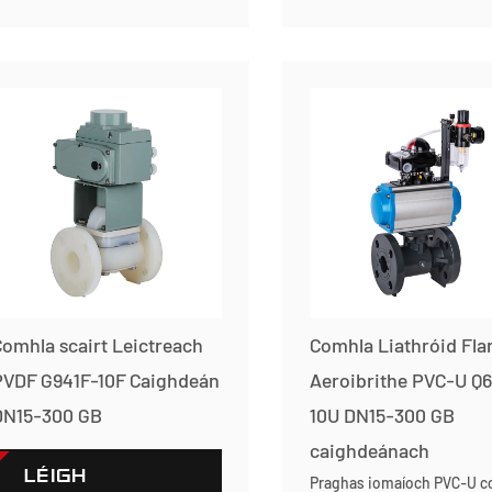
TUILLEADH
TUILLEADH
omhla scairt Leictreach
Comhla Liathróid Fla
PVDF G941F-10F Caighdeán
Aeroibrithe PVC-U Q6
DN15-300 GB
10U DN15-300 GB
caighdeánach
LÉIGH
Praghas iomaíoch PVC-U c