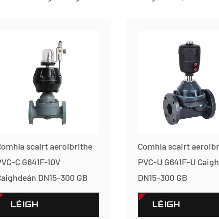
omhla scairt aeroibrithe
Comhla scairt aeroibr
PVC-C G641F-10V
PVC-U G641F-U Caig
Caighdeán DN15-300 GB
DN15-300 GB
LÉIGH
LÉIGH