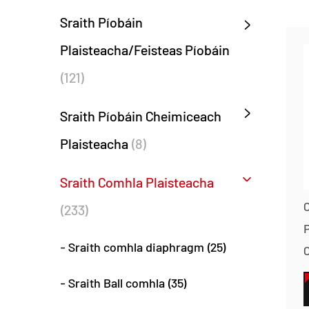
Sraith Píobáin
Plaisteacha/Feisteas Píobáin
(121)
Sraith Píobáin Cheimiceach
Plaisteacha
(8)
Sraith Comhla Plaisteacha
C
(233)
- Sraith comhla diaphragm (25)
- Sraith Ball comhla (35)