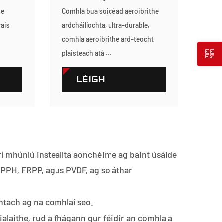
he
Comhla bua soicéad aeroibrithe
rais
ardcháilíochta, ultra-durable,
g
comhla aeroibrithe ard-teocht
plaisteach atá ...
LÉIGH
TUILLEADH
rí mhúnlú insteallta aonchéime ag baint úsáide
 PPH, FRPP, agus PVDF, ag soláthar
chtach ag na comhlaí seo.
rialaithe, rud a fhágann gur féidir an comhla a