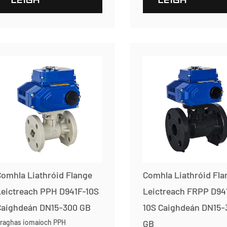
LÉIGH
LÉIGH
TUILLEADH
TUILLEADH
omhla Liathróid Flange
Comhla Liathróid Fla
Leictreach PPH D941F-10S
Leictreach FRPP D94
Caighdeán DN15-300 GB
10S Caighdeán DN15-
raghas iomaíoch PPH
GB