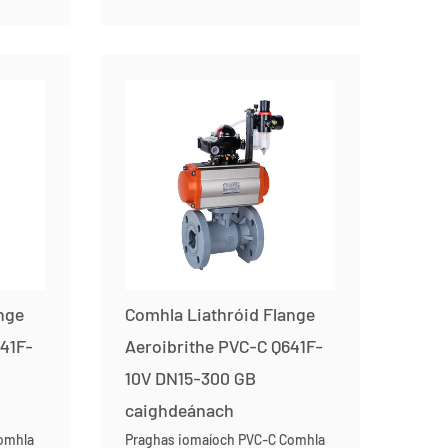
TUILLEADH
nge
Comhla Liathróid Flange
41F-
Aeroibrithe PVC-C Q641F-
10V DN15-300 GB
caighdeánach
omhla
Praghas iomaíoch PVC-C Comhla