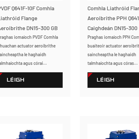
PVDF Q641F-10F Comhla
Comhla Liathróid Fla
iathróid Flange
Aeroibrithe PPH Q64
Aeroibrithe DN15-300 GB
Caighdeán DN15-300
raghas iomaíoch PVDF Comhla
Praghas iomaíoch PPH Co
huachan actuator aeroibrithe
buaiteoir actuator aeroibri
aincheaptha le haghaidh
saincheaptha le haghaidh
almhaíochta agus córai...
talmhaíochta agus córas...
LÉIGH
LÉIGH
TUILLEADH
TUILLEADH