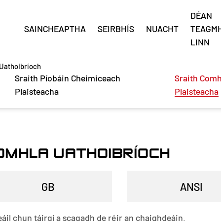
DÉAN
SAINCHEAPTHA
SEIRBHÍS
NUACHT
TEAGMH
LINN
Uathoibríoch
Sraith Píobáin Cheimiceach
Sraith Comh
Plaisteacha
Plaisteacha
OMHLA UATHOIBRÍOCH
eáil chun táirgí a scagadh de réir an chaighdeáin.