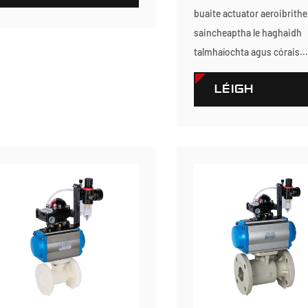
buaite actuator aeroibrithe
TUILLEADH
saincheaptha le haghaidh
talmhaíochta agus córais..
LÉIGH
TUILLEADH