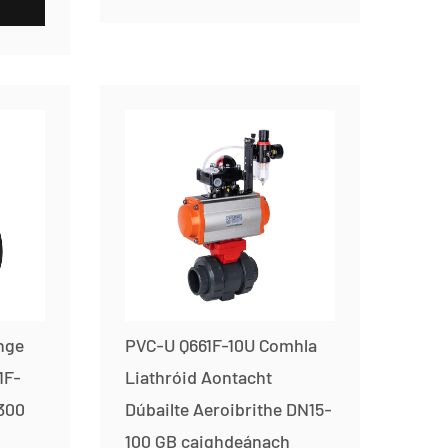
TUILLEADH
nge
PVC-U Q661F-10U Comhla
1F-
Liathróid Aontacht
300
Dúbailte Aeroibrithe DN15-
100 GB caighdeánach