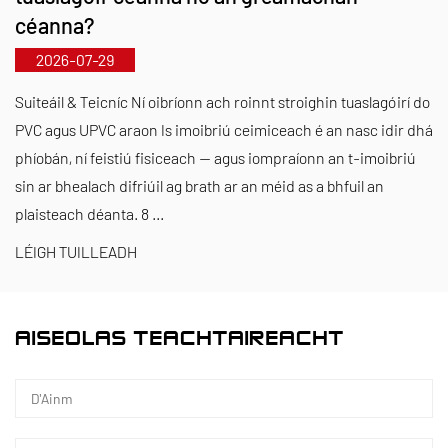
leithdháileann Kaixin beagnach RMB 10 milliún in
céanna?
aghaidh na bliana ar T&F. Cinnteoimid cáilíocht
2026-07-29
táirgí níos fearr trí dhéantúsaíocht chaighdeánaithe
uathoibrithe agus trí fhoinsiú dian amhábhar
Suiteáil & Teicníc Ní oibríonn ach roinnt stroighin tuaslagóirí do
PVC agus UPVC araon Is imoibriú ceimiceach é an nasc idir dhá
allmhairithe. Ar aon dul lenár straitéis forbartha
phíobán, ní feistiú fisiceach — agus iompraíonn an t-imoibriú
idirnáisiúnta, déanaimid monatóireacht leanúnach
sin ar bhealach difriúil ag brath ar an méid as a bhfuil an
ar threochtaí an mhargaidh dhomhanda agus
plaisteach déanta. 8 ...
úsáidimid bealaí digiteacha chun táirgí
LÉIGH TUILLEADH
ardchaighdeáin “Déanta sa tSín” a thabhairt do
chustaiméirí ar fud an domhain.
Ningbo • Bunáit T&F & Táirgeadh Fenghua
AISEOLAS TEACHTAIREACHT
Le infheistíocht iomlán de RMB 200 milliún, tá
Kaixin Ultra-Pure Pipe Technology (Ningbo) Co., Ltd
tar éis saotharlann ábhair nua a bhunú i gcomhar le