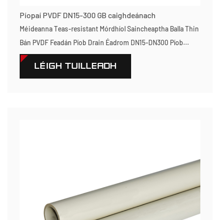
Píopaí PVDF DN15-300 GB caighdeánach
Méideanna Teas-resistant Mórdhíol Saincheaptha Balla Thin
Bán PVDF Feadán Píob Drain Éadrom DN15-DN300 Píob...
LÉIGH TUILLEADH