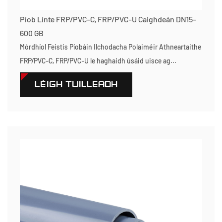
Píob Línte FRP/PVC-C, FRP/PVC-U Caighdeán DN15-
600 GB
Mórdhíol Feistis Píobáin Ilchodacha Polaiméir Athneartaithe
FRP/PVC-C, FRP/PVC-U le haghaidh úsáid uisce ag...
LÉIGH TUILLEADH