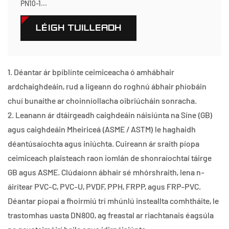
PN10-1...
LÉIGH TUILLEADH
1. Déantar ár bpíblínte ceimiceacha ó amhábhair
ardchaighdeáin, rud a ligeann do roghnú ábhair phíobáin
chuí bunaithe ar choinníollacha oibriúcháin sonracha.
2. Leanann ár dtáirgeadh caighdeáin náisiúnta na Síne (GB)
agus caighdeáin Mheiriceá (ASME / ASTM) le haghaidh
déantúsaíochta agus iniúchta. Cuireann ár sraith píopa
ceimiceach plaisteach raon iomlán de shonraíochtaí táirge
GB agus ASME. Clúdaíonn ábhair sé mhórshraith, lena n-
áirítear PVC-C, PVC-U, PVDF, PPH, FRPP, agus FRP-PVC.
Déantar píopaí a fhoirmiú trí mhúnlú insteallta comhtháite, le
trastomhas uasta DN800, ag freastal ar riachtanais éagsúla