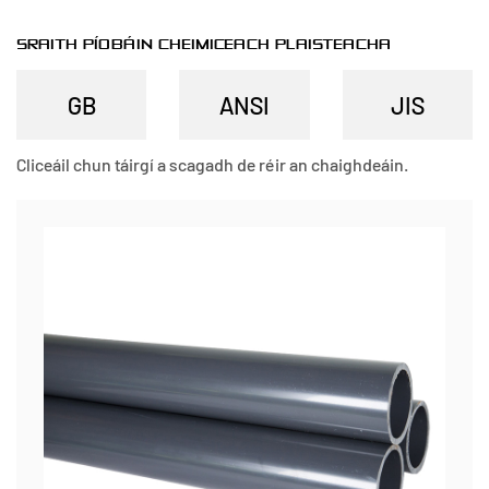
SRAITH PÍOBÁIN CHEIMICEACH PLAISTEACHA
Cliceáil chun táirgí a scagadh de réir an chaighdeáin.