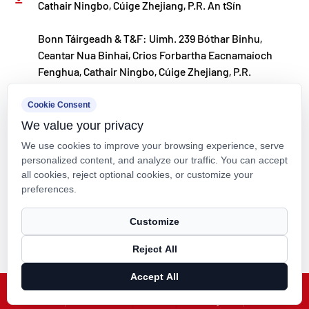
Cathair Ningbo, Cúige Zhejiang, P.R. An tSín
Bonn Táirgeadh & T&F: Uimh. 239 Bóthar Binhu,
Ceantar Nua Binhai, Crios Forbartha Eacnamaíoch
Fenghua, Cathair Ningbo, Cúige Zhejiang, P.R.
kxpv@kxpv.com
Cookie Consent
We value your privacy
+86-18067123177
We use cookies to improve your browsing experience, serve
personalized content, and analyze our traffic. You can accept
all cookies, reject optional cookies, or customize your
preferences.
Cóipcheart © Kaixin Pipeline Technologies Co., Ltd. Gach ceart ar
Customize
cosaint.
Reject All
Technical Support ：
Smart Cloud
Accept All
X
Facebook
Táirgí
Nuacht