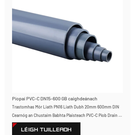
Píopaí PVC-C DN15-600 GB caighdeánach
Trastomhas Mór Liath PN16 Liath Dubh 20mm 600mm DIN
Cearnóg an Chustaim Babhta Plaisteach PVC-C Píob Drain ...
LÉIGH TUILLEADH