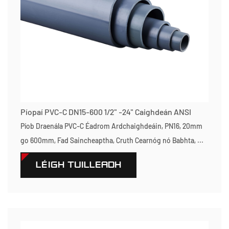
Píopaí PVC-C DN15-600 1/2" -24" Caighdeán ANSI
Píob Draenála PVC-C Éadrom Ardchaighdeáin, PN16, 20mm
go 600mm, Fad Saincheaptha, Cruth Cearnóg nó Babhta, ...
LÉIGH TUILLEADH