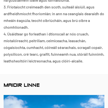
na gcustaiméirí baile agus idirnáisiúnta.
3. Friotaíocht creimeadh den scoth, suiteáil áisiúil, agus
ardfheidhmíocht fhoriomlán; in ann na ceanglais dearaidh do
mheáin éagsúla, teocht oibriúcháin, agus brú oibre a
chomhlíonadh.
4. Úsáidtear go forleathan i dtionscail ar nós cruach,
miotalóireacht, peitriliam, ceimiceacha, leasachán,
cógaisíochta, cumhacht, cóireáil séarachais, scragall copair,
polysilicon, cré tearc, graifít, fuinneamh nua, stóráil fuinnimh,
leathsheoltóirí leictreonacha, agus clóirí-alcaile.
MAIDIR LINNE