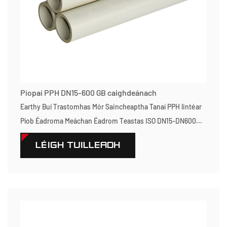
Píopaí PPH DN15-600 GB caighdeánach
Earthy Buí Trastomhas Mór Saincheaptha Tanaí PPH lintéar
Píob Éadroma Meáchan Éadrom Teastas ISO DN15-DN600...
LÉIGH TUILLEADH