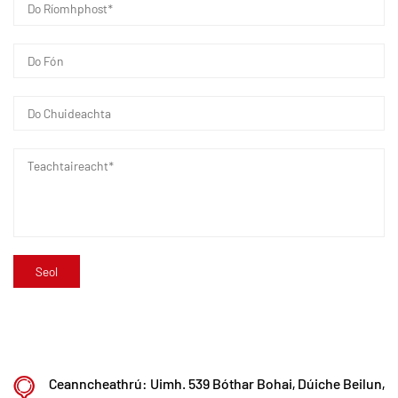
hollscoileanna agus institiúidí taighde, bonn
déantúsaíochta nua-aimseartha a thógáil, agus 8
línte táirgeachta uathoibrithe a shuiteáil le
haghaidh plaistigh modhnaithe agus 8 le haghaidh
ábhair pholaiméire. Tá an tsaoráid tiomnaithe do
T&F, táirgeadh, agus cur i bhfeidhm plaistigh
modhnaithe agus ábhar polaiméire nua. Tá Kaixin
tiomanta freisin do thallann den scoth a mhealladh
trasna disciplíní, ag tiomáint nuálaíocht táirgí agus
forbairt branda go leanúnach, leis an sprioc a
bheith ina cheannaire aitheanta domhanda i T&F
agus déantúsaíocht comhlaí, píopaí agus feistis
polaiméire.
Ceanncheathrú: Uimh. 539 Bóthar Bohai, Dúiche Beilun,