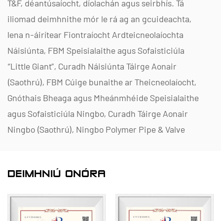
T&F, déantúsaíocht, díolachán agus seirbhís. Tá
iliomad deimhnithe mór le rá ag an gcuideachta,
lena n-áirítear Fiontraíocht Ardteicneolaíochta
Náisiúnta, FBM Speisialaithe agus Sofaisticiúla
“Little Giant”, Curadh Náisiúnta Táirge Aonair
(Saothrú), FBM Cúige bunaithe ar Theicneolaíocht,
Gnóthais Bheaga agus Mheánmhéide Speisialaithe
agus Sofaisticiúla Ningbo, Curadh Táirge Aonair
Ningbo (Saothrú), Ningbo Polymer Pipe & Valve
Technology T&F Center T&D, Monarcha Bainistíochta
Sonraí Fiontar Cheantair agus Leibhéal 2, Monarcha
DEIMHNIÚ ONÓRA
Bainistíochta Nuálaíochta Fiontraíochta Ceithre
Leibhéal, Ningbo
Speisialtóireacht againn i dtáirgí neamh-