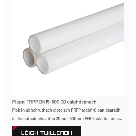
Píopaí FRPP DN15-600 GB caighdeánach
Píobán ubhchruthach ciorclach FRPP ardbhrú bán dearadh
is déanaí saincheaptha 20mm-600mm PN10 soláthar uisc...
LÉIGH TUILLEADH