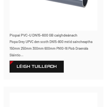
Píopaí PVC-U DN15-600 GB caighdeánach
Píopa Grey UPVC den scoth DN15-800 méid saincheaptha
150mm 250mm 300mm 600mm PN10-16 Píob Draenála
Sláintío...
LÉIGH TUILLEADH