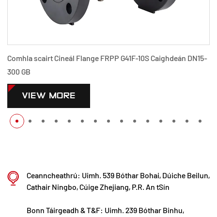
eál Flange FRPP G41F-10S Caighdeán DN15-
Comhla scairt Cineá
300 GB
RE
VIEW MOR
Ceanncheathrú: Uimh. 539 Bóthar Bohai, Dúiche Beilun,
Cathair Ningbo, Cúige Zhejiang, P.R. An tSín
Bonn Táirgeadh & T&F: Uimh. 239 Bóthar Binhu,