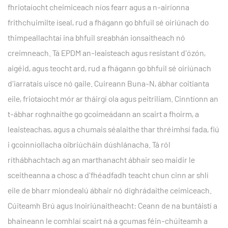
fhriotaíocht cheimiceach níos fearr agus a n-airíonna
frithchuimilte íseal, rud a fhágann go bhfuil sé oiriúnach do
thimpeallachtaí ina bhfuil sreabhán ionsaitheach nó
creimneach. Tá EPDM an-leaisteach agus resistant d'ózón,
aigéid, agus teocht ard, rud a fhágann go bhfuil sé oiriúnach
d'iarratais uisce nó gaile. Cuireann Buna-N, ábhar coitianta
eile, friotaíocht mór ar tháirgí ola agus peitriliam. Cinntíonn an
t-ábhar roghnaithe go gcoimeádann an scairt a fhoirm, a
leaisteachas, agus a chumais séalaithe thar thréimhsí fada, fiú
i gcoinníollacha oibriúcháin dúshlánacha. Tá ról
ríthábhachtach ag an marthanacht ábhair seo maidir le
sceitheanna a chosc a d'fhéadfadh teacht chun cinn ar shlí
eile de bharr miondealú ábhair nó díghrádaithe ceimiceach.
Cúiteamh Brú agus Inoiriúnaitheacht: Ceann de na buntáistí a
bhaineann le comhlaí scairt ná a gcumas féin-chúiteamh a