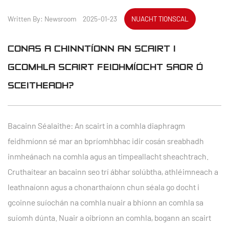
Written By: Newsroom 2025-01-23
NUACHT TIONSCAL
CONAS A CHINNTÍONN AN SCAIRT I
GCOMHLA SCAIRT FEIDHMÍOCHT SAOR Ó
SCEITHEADH?
Bacainn Séalaithe: An scairt in a
comhla diaphragm
feidhmíonn sé mar an bpríomhbhac idir cosán sreabhadh
inmheánach na comhla agus an timpeallacht sheachtrach.
Cruthaítear an bacainn seo trí ábhar solúbtha, athléimneach a
leathnaíonn agus a chonarthaíonn chun séala go docht i
gcoinne suíochán na comhla nuair a bhíonn an comhla sa
suíomh dúnta. Nuair a oibríonn an comhla, bogann an scairt