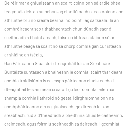
De réir mar a ghluaiseann an scairt, coinníonn sé ardleibhéal
teagmhála leis an suíochán, ag cinntiú nach n-eascraíonn aon
athruithe brú nó sreafa bearnaí nó pointí lag sa tséala. Tá an
comhréireacht seo ríthábhachtach chun dúnadh saor ó
sceitheadh ​​a bhaint amach, toisc go bhfreastalaíonn sé ar
athruithe beaga sa scairt nó sa chorp comhla gan cur isteach
ar shláine an tséala.
Gan Páirteanna Gluaiste i dTeagmháil leis an Sreabhán:
Buntáiste suntasach a bhaineann le comhlaí scairt thar dearaí
comhla traidisiúnta is ea easpa páirteanna gluaisteacha i
dteagmháil leis an meán sreafa. I go leor comhlaí eile, mar
shampla comhla liathróid nó geata, idirghníomhaíonn na
comhpháirteanna atá ag gluaiseacht go díreach leis an
sreabhach, rud a d'fhéadfadh a bheith ina chúis le caitheamh,
creimeadh, agus foirmiú sceitheadh ​​sa deireadh. I gcomhlaí