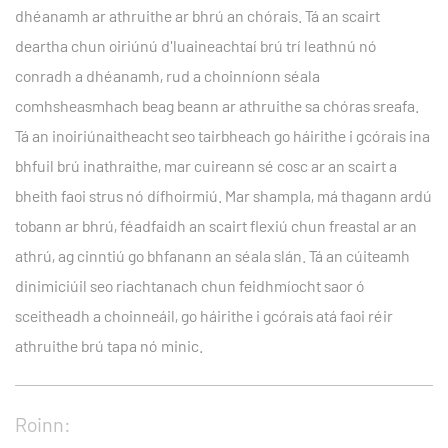
dhéanamh ar athruithe ar bhrú an chórais. Tá an scairt
deartha chun oiriúnú d'luaineachtaí brú trí leathnú nó
conradh a dhéanamh, rud a choinníonn séala
comhsheasmhach beag beann ar athruithe sa chóras sreafa.
Tá an inoiriúnaitheacht seo tairbheach go háirithe i gcórais ina
bhfuil brú inathraithe, mar cuireann sé cosc ​​ar an scairt a
bheith faoi strus nó dífhoirmiú. Mar shampla, má thagann ardú
tobann ar bhrú, féadfaidh an scairt flexiú chun freastal ar an
athrú, ag cinntiú go bhfanann an séala slán. Tá an cúiteamh
dinimiciúil seo riachtanach chun feidhmíocht saor ó
sceitheadh ​​a choinneáil, go háirithe i gcórais atá faoi réir
athruithe brú tapa nó minic.
Roinn: