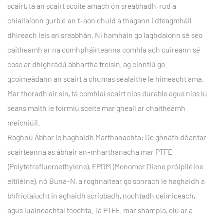
scairt, tá an scairt scoite amach ón sreabhadh, rud a
chiallaíonn gurb é an t-aon chuid a thagann i dteagmháil
dhíreach leis an sreabhán. Ní hamháin go laghdaíonn sé seo
caitheamh ar na comhpháirteanna comhla ach cuireann sé
cosc ​​​​ar dhíghrádú ábhartha freisin, ag cinntiú go
gcoimeádann an scairt a chumas séalaithe le himeacht ama.
Mar thoradh air sin, tá comhlaí scairt níos durable agus níos lú
seans maith le foirmiú sceite mar gheall ar chaitheamh
meicniúil.
Roghnú Ábhar le haghaidh Marthanachta: De ghnáth déantar
scairteanna as ábhair an-mharthanacha mar PTFE
(Polytetrafluoroethylene), EPDM (Monomer Diene próipiléine
eitiléine), nó Buna-N, a roghnaítear go sonrach le haghaidh a
bhfriotaíocht in aghaidh scríobadh, nochtadh ceimiceach,
agus luaineachtaí teochta. Tá PTFE, mar shampla, clú ar a