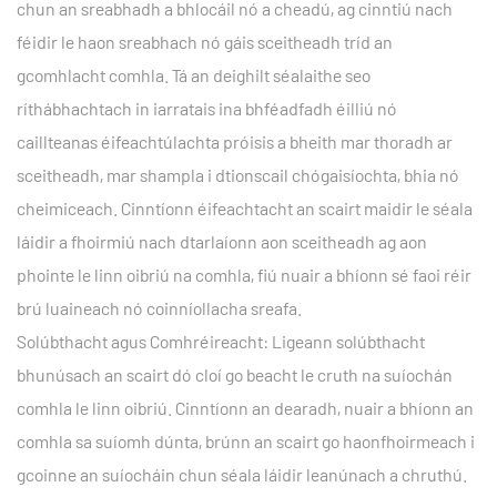
chun an sreabhadh a bhlocáil nó a cheadú, ag cinntiú nach
féidir le haon sreabhach nó gáis sceitheadh ​​tríd an
gcomhlacht comhla. Tá an deighilt séalaithe seo
ríthábhachtach in iarratais ina bhféadfadh éilliú nó
caillteanas éifeachtúlachta próisis a bheith mar thoradh ar
sceitheadh, mar shampla i dtionscail chógaisíochta, bhia nó
cheimiceach. Cinntíonn éifeachtacht an scairt maidir le séala
láidir a fhoirmiú nach dtarlaíonn aon sceitheadh ​​ag aon
phointe le linn oibriú na comhla, fiú nuair a bhíonn sé faoi réir
brú luaineach nó coinníollacha sreafa.
Solúbthacht agus Comhréireacht: Ligeann solúbthacht
bhunúsach an scairt dó cloí go beacht le cruth na suíochán
comhla le linn oibriú. Cinntíonn an dearadh, nuair a bhíonn an
comhla sa suíomh dúnta, brúnn an scairt go haonfhoirmeach i
gcoinne an suíocháin chun séala láidir leanúnach a chruthú.