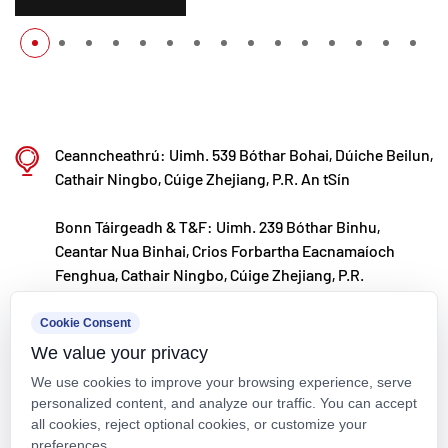
Ceanncheathrú: Uimh. 539 Bóthar Bohai, Dúiche Beilun,
Cathair Ningbo, Cúige Zhejiang, P.R. An tSín
Bonn Táirgeadh & T&F: Uimh. 239 Bóthar Binhu,
Ceantar Nua Binhai, Crios Forbartha Eacnamaíoch
Fenghua, Cathair Ningbo, Cúige Zhejiang, P.R.
kxpv@kxpv.com
Cookie Consent
We value your privacy
+86-18067123177
We use cookies to improve your browsing experience, serve
personalized content, and analyze our traffic. You can accept
all cookies, reject optional cookies, or customize your
preferences.