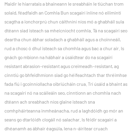
Maidir le hiarratais a bhaineann le sreabháin le tiúchan trom
solaid, féadfaidh an Comhla Bun scagairí inlíne nó eilimintí
scagtha a ionchorprú chun cáithníní níos mó a ghabháil sula
dtéann siad isteach sa mheicníocht comhla. Tá na scagairí seo
deartha chun ábhar soladach a ghabháil agus a choinneáil,
rud a chosc ó dhul isteach sa chomhla agus bac a chur air. Is
gnách go mbíonn na hábhair a úsáidtear do na scagairí
resistant abrasion-resistant agus creimeadh-resistant, ag
cinntiú go bhfeidhmíonn siad go héifeachtach thar thréimhse
fada fiú i gcoinníollacha oibriúcháin crua. Trí úsáid a bhaint as
na scagairí nó na scáileáin seo, cinntíonn an chomhla nach
dtéann ach sreabhach níos glaine isteach sna
comhpháirteanna inmheánacha, rud a laghdóidh go mór an
seans go dtarlóidh clogáil nó salachar. Is féidir scagairí a
dhéanamh as ábhair éagsúla, lena n-áirítear cruach