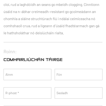
cloí, rud a laghdóidh an seans go mbeidh clogging. Cinntíonn
úsáid na n-ábhar creimeadh-resistant go gcoimeádann an
chomhla a sláine struchtúrach fiú i ndálaí ceimiceacha nó
comhshaoil ​​crua, rud a ligeann d'úsáid fhadtéarmach gan gá
le hathsholáthar nó deisiúcháin rialta.
Roinn:
COMHAIRLIÚCHÁN TÁIRGE