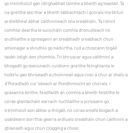
go tréimhsiúil gan idirghabháil láimhe a bheith ag teastáil. Tá
na gnéithe seo thar a bheith tábhachtach i gcórais ina bhfuil
ardleibhéal ábhar cáithníneach sna sreabháin. Tá roinnt
comhlaí deartha le suíocháin comhla dronuilleach nó
sruthlaithe a spreagann an sreabhadh sreabhach chun
smionagar a shruthlú go nádúrtha, rud a choscann tógáil
taobh istigh den chomhla. Trí bhruscar agus cáithníní a
bhogadh go leanúnach, cuidíonn gnéithe féinghlanta le
hoibriú gan bhriseadh a choinneáil agus cosc ​​a chur ar shalú a
d'fhéadfadh cur isteach ar fheidhmíocht an chórais. I
gcásanna áirithe, féadfaidh an comhla a bheith feistithe le
córas glantacháin earrach-luchtaithe a scriosann go
tréimhsiúil aon ábhar a thógáil, nó córas sreafa bíogach a
úsáideann borrthaí gearra ardluais sreabháin chun cáithníní a
ghlanadh agus chun clogging a chosc.