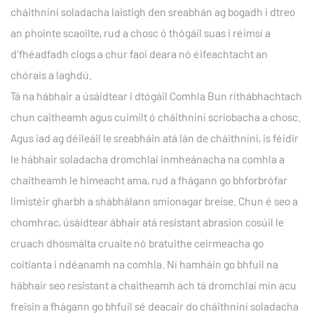
cháithníní soladacha laistigh den sreabhán ag bogadh i dtreo
an phointe scaoilte, rud a chosc ó thógáil suas i réimsí a
d'fhéadfadh clogs a chur faoi deara nó éifeachtacht an
chórais a laghdú.
Tá na hábhair a úsáidtear i dtógáil Comhla Bun ríthábhachtach
chun caitheamh agus cuimilt ó cháithníní scríobacha a chosc.
Agus iad ag déileáil le sreabháin atá lán de cháithníní, is féidir
le hábhair soladacha dromchlaí inmheánacha na comhla a
chaitheamh le himeacht ama, rud a fhágann go bhforbrófar
limistéir gharbh a shábhálann smionagar breise. Chun é seo a
chomhrac, úsáidtear ábhair atá resistant abrasion cosúil le
cruach dhosmálta cruaite nó bratuithe ceirmeacha go
coitianta i ndéanamh na comhla. Ní hamháin go bhfuil na
hábhair seo resistant a chaitheamh ach tá dromchlaí mín acu
freisin a fhágann go bhfuil sé deacair do cháithníní soladacha