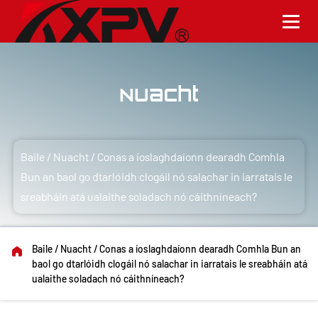
Nuacht
Baile
/
Nuacht
/
Conas a íoslaghdaíonn dearadh Comhla
Bun an baol go dtarlóidh clogáil nó salachar in iarratais le
sreabháin atá ualaithe soladach nó cáithníneach?
Baile
/
Nuacht
/
Conas a íoslaghdaíonn dearadh Comhla Bun an
baol go dtarlóidh clogáil nó salachar in iarratais le sreabháin atá
ualaithe soladach nó cáithníneach?