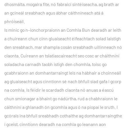
dhosmálta, mogalra fite, nó fabraicí sintéiseacha, ag brath ar
an gcineál sreabhach agus ábhar cáithníneach atá á
phróiseáil.
Is minic go n-ionchorpraíonn an Comhla Bun dearadh ar leith
a chuireann chun cinn gluaiseacht éifeachtach solad laistigh
den sreabhach, mar shampla cosán sreabhadh uillinneach nó
claonta. Cuireann an tslatiascaireacht seo cosc ​​ar cháithníní
soladacha carnadh taobh istigh den chomhla, toisc go
gcabhraíonn an domhantarraingt leis na hábhair a choinneáil
ag gluaiseacht agus cinntíonn sé nach bhfuil siad gafa i gcorp
na comhla. Is féidir le scardadh claonta nó anuas a éascú
chun smionagar a bhaint go nádúrtha, rud a chabhraíonn le
cáithníní a ghlanadh ón gcomhla agus ó na píopaí le sruth. I
gcórais ina bhfuil sreabhadh cothaithe ag domhantarraingthe
i gceist, cinntíonn dearadh na comhla go leanann aon