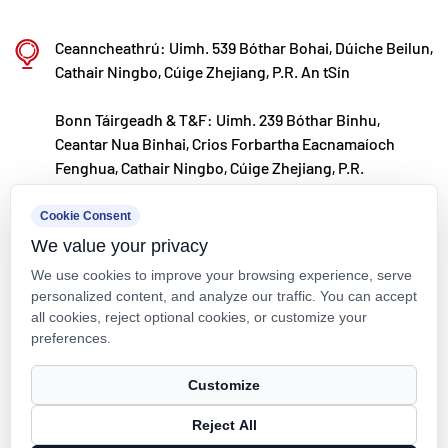
Ceanncheathrú: Uimh. 539 Bóthar Bohai, Dúiche Beilun,
Cathair Ningbo, Cúige Zhejiang, P.R. An tSín
Bonn Táirgeadh & T&F: Uimh. 239 Bóthar Binhu,
Ceantar Nua Binhai, Crios Forbartha Eacnamaíoch
Fenghua, Cathair Ningbo, Cúige Zhejiang, P.R.
kxpv@kxpv.com
Cookie Consent
We value your privacy
+86-18067123177
We use cookies to improve your browsing experience, serve
personalized content, and analyze our traffic. You can accept
all cookies, reject optional cookies, or customize your
preferences.
Cóipcheart © Kaixin Pipeline Technologies Co., Ltd. Gach ceart ar
Customize
cosaint.
Reject All
Technical Support ：
Smart Cloud