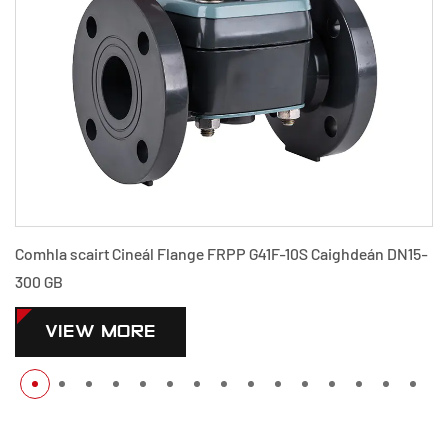
rt Cineál Flange FRPP G41F-10S Caighdeán DN15-
Comhla scairt
300 GB
 MORE
VIEW 