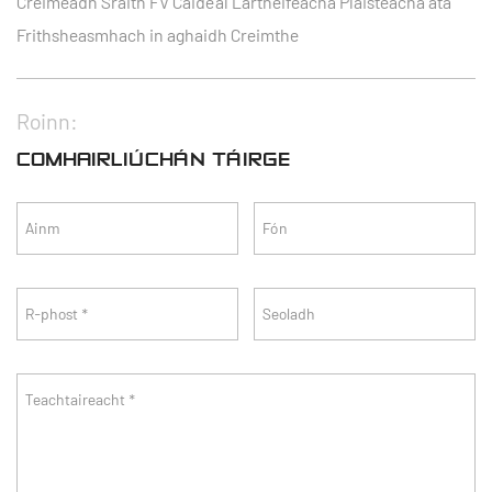
Creimeadh Sraith FV Caidéal Lártheifeacha Plaisteacha atá
Frithsheasmhach in aghaidh Creimthe
Roinn:
COMHAIRLIÚCHÁN TÁIRGE