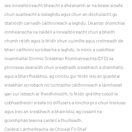
seo innealtóireacht bheacht a dhéanamh ar na bealaí sreafa
chun suaiteacht a íoslaghdú agus chun an dóchúlacht go
dtarlóidh carnadh cáithníneach a laghdú. Déantar dromchlaí
inmheánacha na caidéil a innealtóireacht chun a bheith
chomh réidh agus is féidir chun cuimilte agus creimeadh de
bharr cáithníní scríobacha a laghdú. Is minic a úsáidtear
insamhaltaí Dinimic Sreabhán Ríomhaireachta (CFD) sa
phróiseas dearaidh chun sreabhadh sreabhach a shamhaltú
agus a bharrfheabhsú, ag cinntiú gur féidir leis an gcaidéal
sreabhán scríobach nó luchtaithe cáithníneach a láimhseáil
gan cur isteach ar fheidhmíocht. Is féidir gnéithe cosúil le
cobhsaitheoirí sreafa nó diffusers a ionchorprú chun treoluas
agus treo an sreabhach a bhainistiú, ag cosaint na
gcomhpháirteanna caidéil a thuilleadh.
Caidéal Lártheifeacha de Chineál FV Shaf