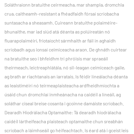
Soláthraíonn bratuithe ceirmeacha, mar shampla, dromchla
crua, caitheamh-resistant a fhéadfaidh fórsaí scríobacha
suntasacha a sheasamh. Cuireann bratuithe polaiméire-
bhunaithe, mar iad siúd atá déanta as polúireatán nó
fluarapolaiméirí, friotaíocht sármhaith ar fáil in aghaidh
scríobadh agus ionsaí ceimiceacha araon. De ghnáth cuirtear
na bratuithe seo i bhfeidhm trí phróisis mar spraeáil
theirmeach, leictreaphlátála, nó sil-leagan ceimiceach gaile,
ag brath ar riachtanais an iarratais. Is féidir líneálacha déanta
as leaistiméirí nó teirmeaplaisteacha ardfheidhmíochta a
úsáid chun dromchlaí inmheánacha na caidéil a líneáil, ag
soláthar ciseal breise cosanta i gcoinne damáiste scríobach.
Dearadh Hiodrálacha Optamaithe: Tá dearadh hiodrálacha
caidéil lártheifeacha plaisteach optamaithe chun sreabhán
scríobach a láimhseáil go héifeachtach. Is éard atá i gceist leis