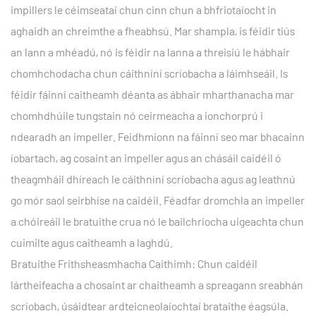
impillers le céimseataí chun cinn chun a bhfriotaíocht in
aghaidh an chreimthe a fheabhsú. Mar shampla, is féidir tiús
an lann a mhéadú, nó is féidir na lanna a threisiú le hábhair
chomhchodacha chun cáithníní scríobacha a láimhseáil. Is
féidir fáinní caitheamh déanta as ábhair mharthanacha mar
chomhdhúile tungstain nó ceirmeacha a ionchorprú i
ndearadh an impeller. Feidhmíonn na fáinní seo mar bhacainn
íobartach, ag cosaint an impeller agus an chásáil caidéil ó
theagmháil dhíreach le cáithníní scríobacha agus ag leathnú
go mór saol seirbhíse na caidéil. Féadfar dromchla an impeller
a chóireáil le bratuithe crua nó le bailchríocha uigeachta chun
cuimilte agus caitheamh a laghdú.
Bratuithe Frithsheasmhacha Caithimh: Chun caidéil
lártheifeacha a chosaint ar chaitheamh a spreagann sreabhán
scríobach, úsáidtear ardteicneolaíochtaí brataithe éagsúla.