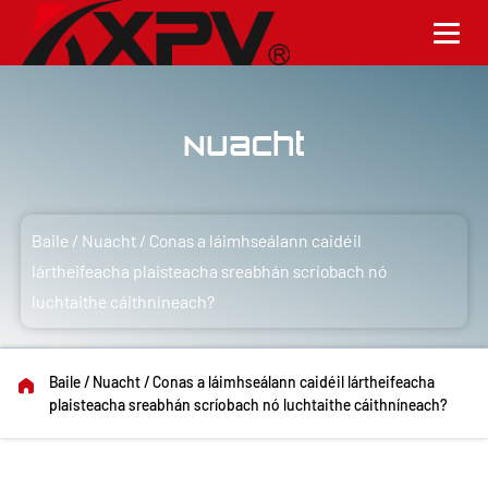
Nuacht
Baile
/
Nuacht
/
Conas a láimhseálann caidéil
lártheifeacha plaisteacha sreabhán scríobach nó
luchtaithe cáithníneach?
Baile
/
Nuacht
/
Conas a láimhseálann caidéil lártheifeacha
plaisteacha sreabhán scríobach nó luchtaithe cáithníneach?