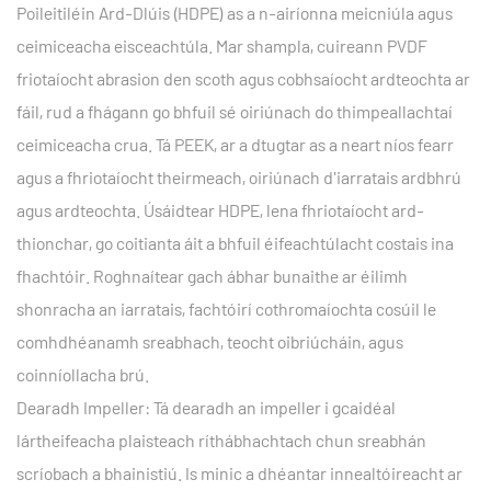
Poileitiléin Ard-Dlúis (HDPE) as a n-airíonna meicniúla agus
ceimiceacha eisceachtúla. Mar shampla, cuireann PVDF
friotaíocht abrasion den scoth agus cobhsaíocht ardteochta ar
fáil, rud a fhágann go bhfuil sé oiriúnach do thimpeallachtaí
ceimiceacha crua. Tá PEEK, ar a dtugtar as a neart níos fearr
agus a fhriotaíocht theirmeach, oiriúnach d'iarratais ardbhrú
agus ardteochta. Úsáidtear HDPE, lena fhriotaíocht ard-
thionchar, go coitianta áit a bhfuil éifeachtúlacht costais ina
fhachtóir. Roghnaítear gach ábhar bunaithe ar éilimh
shonracha an iarratais, fachtóirí cothromaíochta cosúil le
comhdhéanamh sreabhach, teocht oibriúcháin, agus
coinníollacha brú.
Dearadh Impeller: Tá dearadh an impeller i gcaidéal
lártheifeacha plaisteach ríthábhachtach chun sreabhán
scríobach a bhainistiú. Is minic a dhéantar innealtóireacht ar