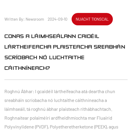
Written By: Newsroom 2024-09-10
NUACHT TIONSCAL
CONAS A LÁIMHSEÁLANN CAIDÉIL
LÁRTHEIFEACHA PLAISTEACHA SREABHÁN
SCRÍOBACH NÓ LUCHTAITHE
CÁITHNÍNEACH?
Roghnú Ábhar: I gcaidéil lártheifeacha atá deartha chun
sreabháin scríobacha nó luchtaithe cáithníneacha a
láimhseáil, tá roghnú ábhar plaisteach ríthábhachtach.
Roghnaítear polaiméirí ardfheidhmíochta mar Fluairíd
Polyvinylidene (PVDF), Polyetheretherketone (PEEK), agus