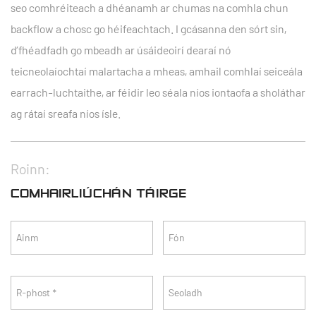
seo comhréiteach a dhéanamh ar chumas na comhla chun
backflow a chosc go héifeachtach. I gcásanna den sórt sin,
d’fhéadfadh go mbeadh ar úsáideoirí dearaí nó
teicneolaíochtaí malartacha a mheas, amhail comhlaí seiceála
earrach-luchtaithe, ar féidir leo séala níos iontaofa a sholáthar
ag rátaí sreafa níos ísle.
Roinn:
COMHAIRLIÚCHÁN TÁIRGE