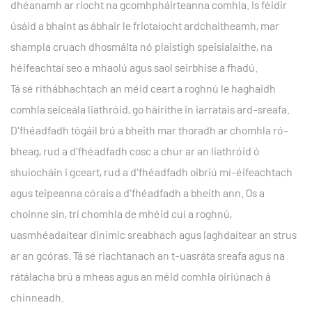
dhéanamh ar riocht na gcomhpháirteanna comhla. Is féidir
úsáid a bhaint as ábhair le friotaíocht ardchaitheamh, mar
shampla cruach dhosmálta nó plaistigh speisialaithe, na
héifeachtaí seo a mhaolú agus saol seirbhíse a fhadú.
Tá sé ríthábhachtach an méid ceart a roghnú le haghaidh
comhla seiceála liathróid, go háirithe in iarratais ard-sreafa.
D'fhéadfadh tógáil brú a bheith mar thoradh ar chomhla ró-
bheag, rud a d'fhéadfadh cosc ​​a chur ar an liathróid ó
shuíocháin i gceart, rud a d'fhéadfadh oibriú mí-éifeachtach
agus teipeanna córais a d'fhéadfadh a bheith ann. Os a
choinne sin, trí chomhla de mhéid cuí a roghnú,
uasmhéadaítear dinimic sreabhach agus laghdaítear an strus
ar an gcóras. Tá sé riachtanach an t-uasráta sreafa agus na
rátálacha brú a mheas agus an méid comhla oiriúnach á
chinneadh.