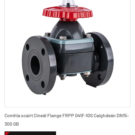
Comhla scairt Cineál Flange FRPP G41F-10S Caighdeán DN15-
300 GB