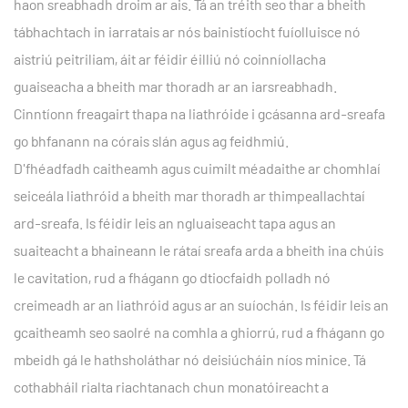
haon sreabhadh droim ar ais. Tá an tréith seo thar a bheith
tábhachtach in iarratais ar nós bainistíocht fuíolluisce nó
aistriú peitriliam, áit ar féidir éilliú nó coinníollacha
guaiseacha a bheith mar thoradh ar an iarsreabhadh.
Cinntíonn freagairt thapa na liathróide i gcásanna ard-sreafa
go bhfanann na córais slán agus ag feidhmiú.
D'fhéadfadh caitheamh agus cuimilt méadaithe ar chomhlaí
seiceála liathróid a bheith mar thoradh ar thimpeallachtaí
ard-sreafa. Is féidir leis an ngluaiseacht tapa agus an
suaiteacht a bhaineann le rátaí sreafa arda a bheith ina chúis
le cavitation, rud a fhágann go dtiocfaidh polladh nó
creimeadh ar an liathróid agus ar an suíochán. Is féidir leis an
gcaitheamh seo saolré na comhla a ghiorrú, rud a fhágann go
mbeidh gá le hathsholáthar nó deisiúcháin níos minice. Tá
cothabháil rialta riachtanach chun monatóireacht a