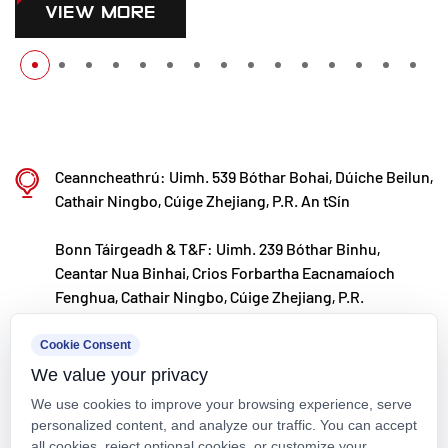
VIEW MORE
Ceanncheathrú: Uimh. 539 Bóthar Bohai, Dúiche Beilun,
Cathair Ningbo, Cúige Zhejiang, P.R. An tSín
Bonn Táirgeadh & T&F: Uimh. 239 Bóthar Binhu,
Ceantar Nua Binhai, Crios Forbartha Eacnamaíoch
Fenghua, Cathair Ningbo, Cúige Zhejiang, P.R.
kxpv@kxpv.com
Cookie Consent
We value your privacy
+86-18067123177
We use cookies to improve your browsing experience, serve
personalized content, and analyze our traffic. You can accept
all cookies, reject optional cookies, or customize your