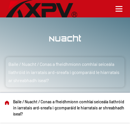
Nuacht
Baile
/
Nuacht
/
Conas a fheidhmíonn comhlaí seiceála
liathróid in iarratais ard-sreafa i gcomparáid le hiarratais
ar shreabhadh íseal?
Baile
/
Nuacht
/
Conas a fheidhmíonn comhlaí seiceála liathróid
in iarratais ard-sreafa i gcomparáid le hiarratais ar shreabhadh
íseal?