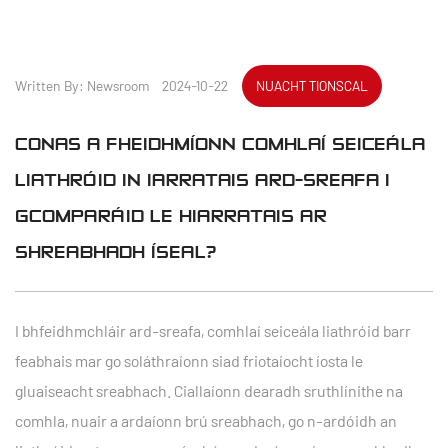
Written By: Newsroom 2024-10-22
NUACHT TIONSCAL
CONAS A FHEIDHMÍONN COMHLAÍ SEICEÁLA
LIATHRÓID IN IARRATAIS ARD-SREAFA I
GCOMPARÁID LE HIARRATAIS AR
SHREABHADH ÍSEAL?
I bhfeidhmchláir ard-sreafa,
comhlaí seiceála liathróid
barr
feabhais mar go soláthraíonn siad friotaíocht íosta le
gluaiseacht sreabhach. Ciallaíonn dearadh sruthlínithe na
comhla, nuair a ardaíonn brú sreabhach, go n-ardóidh an