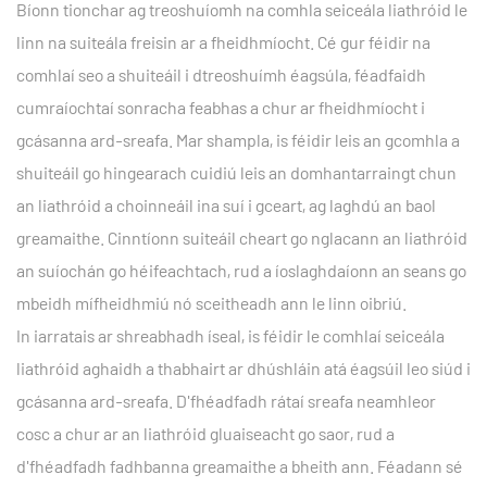
Bíonn tionchar ag treoshuíomh na comhla seiceála liathróid le
linn na suiteála freisin ar a fheidhmíocht. Cé gur féidir na
comhlaí seo a shuiteáil i dtreoshuímh éagsúla, féadfaidh
cumraíochtaí sonracha feabhas a chur ar fheidhmíocht i
gcásanna ard-sreafa. Mar shampla, is féidir leis an gcomhla a
shuiteáil go hingearach cuidiú leis an domhantarraingt chun
an liathróid a choinneáil ina suí i gceart, ag laghdú an baol
greamaithe. Cinntíonn suiteáil cheart go nglacann an liathróid
an suíochán go héifeachtach, rud a íoslaghdaíonn an seans go
mbeidh mífheidhmiú nó sceitheadh ​​ann le linn oibriú.
In iarratais ar shreabhadh íseal, is féidir le comhlaí seiceála
liathróid aghaidh a thabhairt ar dhúshláin atá éagsúil leo siúd i
gcásanna ard-sreafa. D'fhéadfadh rátaí sreafa neamhleor
cosc ​​a chur ar an liathróid gluaiseacht go saor, rud a
d'fhéadfadh fadhbanna greamaithe a bheith ann. Féadann sé