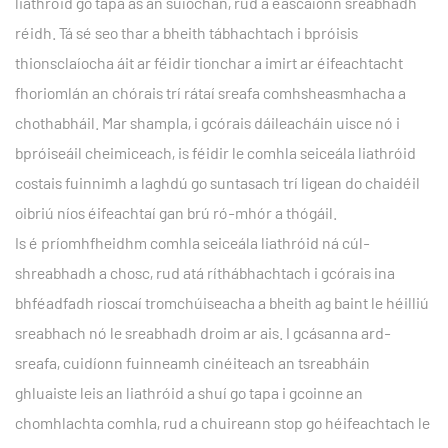
liathróid go tapa as an suíochán, rud a éascaíonn sreabhadh
réidh. Tá sé seo thar a bheith tábhachtach i bpróisis
thionsclaíocha áit ar féidir tionchar a imirt ar éifeachtacht
fhoriomlán an chórais trí rátaí sreafa comhsheasmhacha a
chothabháil. Mar shampla, i gcórais dáileacháin uisce nó i
bpróiseáil cheimiceach, is féidir le comhla seiceála liathróid
costais fuinnimh a laghdú go suntasach trí ligean do chaidéil
oibriú níos éifeachtaí gan brú ró-mhór a thógáil.
Is é príomhfheidhm comhla seiceála liathróid ná cúl-
shreabhadh a chosc, rud atá ríthábhachtach i gcórais ina
bhféadfadh rioscaí tromchúiseacha a bheith ag baint le héilliú
sreabhach nó le sreabhadh droim ar ais. I gcásanna ard-
sreafa, cuidíonn fuinneamh cinéiteach an tsreabháin
ghluaiste leis an liathróid a shuí go tapa i gcoinne an
chomhlachta comhla, rud a chuireann stop go héifeachtach le